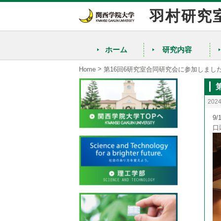
羽村研究
ホーム
研究内容
>
Home
第16回6研究室合同研究会に参加しまし
202
9
口