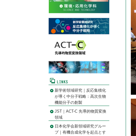
新学術領域研究｜反応集積化
が導く中分子戦略：高次生物
機能分子の創製
JST｜ACT-C 先導的物質変換
領域
日本化学会新領域研究グルー
プ｜有機合成化学を起点とす