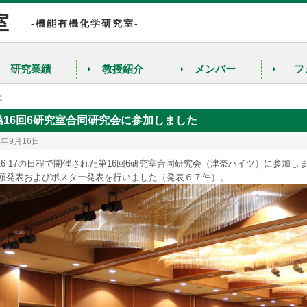
室
-機能有機化学研究室-
研究業績
教授紹介
メンバー
フ
た
第16回6研究室合同研究会に参加しました
4年9月16日
/16-17の日程で開催された第16回6研究室合同研究会（津奈ハイツ）に参加
頭発表およびポスター発表を行いました（発表６７件）。