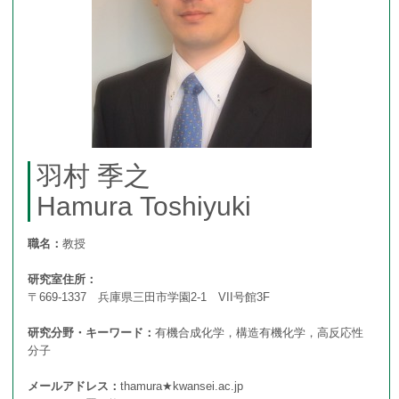
フォトアルバム
アクセス
羽村 季之
Hamura Toshiyuki
職名：
教授
研究室住所：
〒669-1337 兵庫県三田市学園2-1 VII号館3F
研究分野・キーワード：
有機合成化学，構造有機化学，高反応性
分子
メールアドレス：
thamura★kwansei.ac.jp