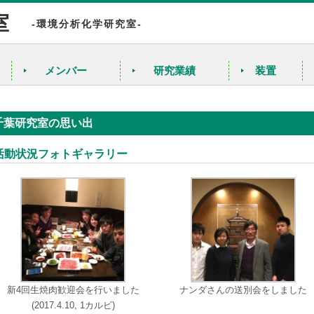
室
-環境分析化学研究室-
メンバー
研究業績
装置
千葉研究室の思い出
活動状況フォトギャラリー
新4回生焼肉歓迎会を行いました
ナンダさんの送別会をしました
(2017.4.10, 1カルビ)