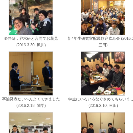
壷井研，谷水研と合同でお花見
新4年生研究室配属歓迎飲み会 (2016.3.
(2016.3.30, 夙川)
三田)
卒論発表たいへんよくできました
学生にいろいろなぐさめてもらいま
(2016.2.18, 関学)
(2016.2.10, 三田)