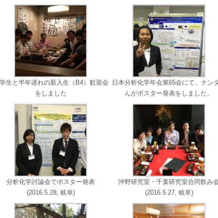
学生と半年遅れの新入生（B4）歓迎会
日本分析化学年会第65会にて、ナン
をしました
んがポスター発表をしました。
分析化学討論会でポスター発表
沖野研究室・千葉研究室合同飲み
(2016.5.28, 岐阜)
(2016.5.27, 岐阜)