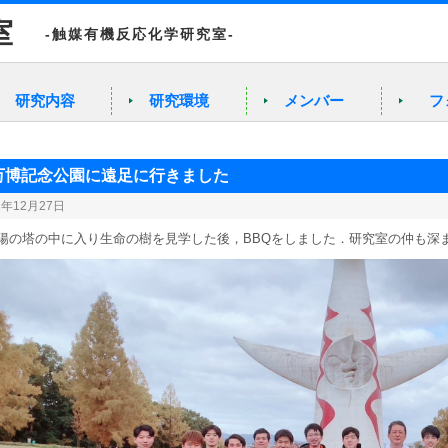
室
-触媒有機反応化学研究室-
研究内容
研究環境
メンバー
フ
万博記念公園に遠足に行きました
2年12月27日
陽の塔の中に入り生命の樹を見学した後，BBQをしました．研究室の仲も深