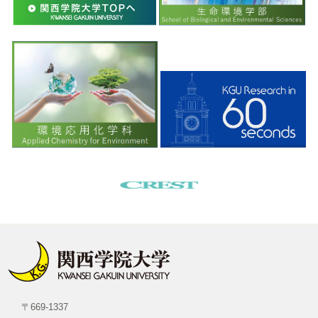
〒669-1337