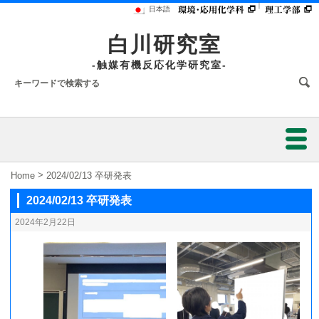
｜
日本語
白川研究室
-触媒有機反応化学研究室-
ホーム
>
Home
2024/02/13 卒研発表
2024/02/13 卒研発表
研究業績
2024年2月22日
研究内容
研究環境
メンバー