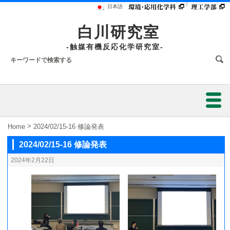
｜
日本語
白川研究室
-触媒有機反応化学研究室-
ホーム
>
Home
2024/02/15-16 修論発表
2024/02/15-16 修論発表
研究業績
2024年2月22日
研究内容
研究環境
メンバー