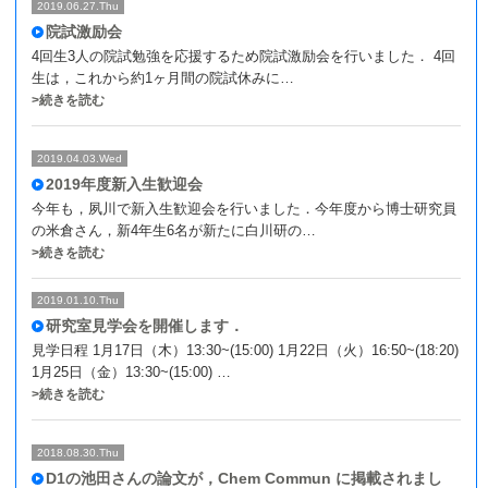
2019.06.27.Thu
院試激励会
フォトアルバム
4回生3人の院試勉強を応援するため院試激励会を行いました． 4回
生は，これから約1ヶ月間の院試休みに…
アクセス
>続きを読む
2019.04.03.Wed
2019年度新入生歓迎会
今年も，夙川で新入生歓迎会を行いました．今年度から博士研究員
の米倉さん，新4年生6名が新たに白川研の…
>続きを読む
2019.01.10.Thu
研究室見学会を開催します．
見学日程 1月17日（木）13:30~(15:00) 1月22日（火）16:50~(18:20)
1月25日（金）13:30~(15:00) …
>続きを読む
2018.08.30.Thu
D1の池田さんの論文が，Chem Commun に掲載されまし