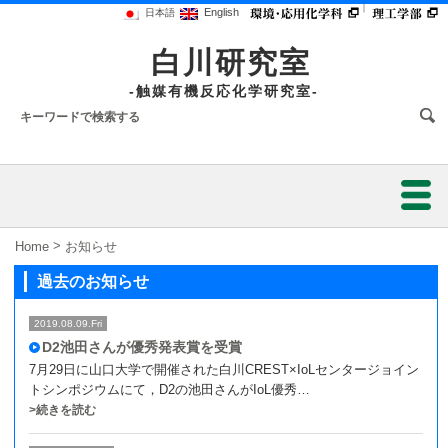
｜
English
日本語
白川研究室
-触媒有機反応化学研究室-
ホーム
>
Home
お知らせ
過去のお知らせ
研究業績
2019.08.09.Fri
研究内容
D2池田さんが優秀発表賞を受賞
7月29日に山口大学で開催された白川CREST×IoLセンタージョイン
研究環境
トシンポジウムにて，D2の池田さんがIoL優秀…
>続きを読む
メンバー