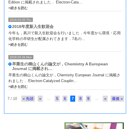
Edition に掲載されました． Electron-Cata…
>続きを読む
2018.04.05.Thu
2018年度新入生歓迎会
今年も，夙川で新入生歓迎会を行いました．今年度から環境・応用
化学科の卒研生が配属されてきます．7名の…
>続きを読む
2018.03.26.Mon
卒業生の桐山くんの論文が，Chemistry A European
Journal に掲載され…
卒業生の桐山くんの論文が，Chemistry European Journal に掲載さ
れました． Electron-Catalyzed Couplin…
>続きを読む
7 / 10
« 先頭
«
...
5
6
7
8
9
...
»
最後 »