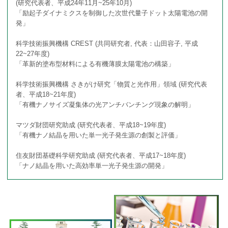
(研究代表者、平成24年11月~25年10月)
「励起子ダイナミクスを制御した次世代量子ドット太陽電池の開
発」
科学技術振興機構 CREST (共同研究者, 代表：山田容子, 平成
22~27年度)
「革新的塗布型材料による有機薄膜太陽電池の構築」
科学技術振興機構 さきがけ研究「物質と光作用」領域 (研究代表
者、平成18~21年度)
「有機ナノサイズ凝集体の光アンチバンチング現象の解明」
マツダ財団研究助成 (研究代表者、平成18~19年度)
「有機ナノ結晶を用いた単一光子発生源の創製と評価」
住友財団基礎科学研究助成 (研究代表者、平成17~18年度)
「ナノ結晶を用いた高効率単一光子発生源の開発」