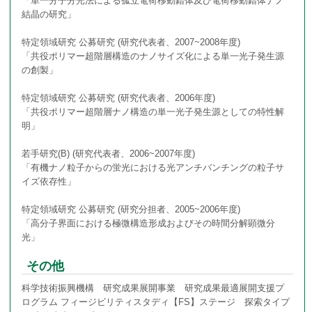
「単一分子分光法による孤立電荷移動錯体及び電荷移動錯体ナノ
結晶の研究」
特定領域研究 公募研究 (研究代表者、2007~2008年度)
「共役ポリマー超階層構造のナノサイズ化による単一光子発生源
の創製」
特定領域研究 公募研究 (研究代表者、2006年度)
「共役ポリマー超階層ナノ構造の単一光子発生源としての特性解
明」
若手研究(B) (研究代表者、2006~2007年度)
「有機ナノ粒子からの蛍光における光アンチバンチングの粒子サ
イズ依存性」
特定領域研究 公募研究 (研究分担者、2005~2006年度)
「高分子界面における極微構造形成およびその時間分解顕微分
光」
その他
科学技術振興機構 研究成果展開事業 研究成果最適展開支援プ
ログラム フィージビリティスタディ【FS】ステージ 探索タイプ