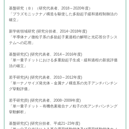
基盤研究（Ｂ）（研究代表者、2018～2020年度）
原著論文
フォトアルバム
「プラズモニックナノ構造を駆使した多励起子緩和過程制御法の
確立」
著書・総説等
アクセス
新学術領域研究 (研究分担者、2014~2018年度)
「半導体ナノ微粒子系の多励起子素過程の解明と光応答分子シス
国際学会
テムへの応用」
国内学会
基盤研究(C) (研究代表者、2014～2016年度)
「単一量子ドットにおける多重励起子生成・緩和過程の新規評価
法の確立」
外部資金獲得状況
若手研究(A) (研究代表者、2010～2012年度)
受賞
「単一ナノサイズ発光体－金属ナノ構造系の光子アンチバンチン
グ挙動評価」
若手研究(B) (研究代表者、2008~2009年度)
「単一量子ドット－有機色素複合ナノ粒子の光アンチバンチング
挙動解析」
基盤研究(C) (研究分担者、平成21~23年度)