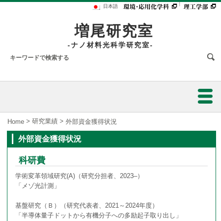
｜
日本語
増尾研究室
-ナノ材料光科学研究室-
ホーム
>
研究業績
>
Home
外部資金獲得状況
外部資金獲得状況
メンバー
科研費
研究内容
学術変革領域研究(A)（研究分担者、2023–）
「メゾ光計測」
研究業績
基盤研究（Ｂ）（研究代表者、2021～2024年度）
研究設備
「半導体量子ドットから有機分子への多励起子取り出し」