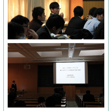
原著論文
フォトアルバム
著書・総説等
アクセス
国際学会
国内学会
外部資金獲得状況
受賞