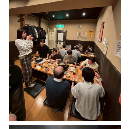
原著論文
フォトアルバム
著書・総説等
アクセス
国際学会
国内学会
外部資金獲得状況
受賞