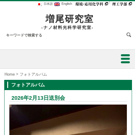
｜
English
日本語
増尾研究室
-ナノ材料光科学研究室-
ホーム
>
Home
フォトアルバム
フォトアルバム
メンバー
2026年2月13日送別会
研究内容
研究業績
研究設備