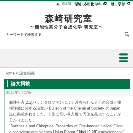
｜
日本語
森崎研究室
〜機能性高分子合成化学 研究室〜
ホーム
>
Home
論文掲載
論文掲載
研究内容
2022年1月27日
研究業績
面性不斉[2.2]パラシクロファンによる片巻らせん分子の合成と物
性評価に関する論文が Bulletin of the Chemical Society of Japan
円偏光発光材料の開発：面性不斉シクロファンが拓く材料化学
誌に掲載されました。非常に高い異方性で円偏光発光することが
スタッフ
分かりました。
“Synthesis and Chiroptical Properties of One-handed Helical Oligo-
発表論文
円偏光リン光発光材料の開発と基礎理論の構築
メンバー
o
-phenylene-ethynylenes Using Planar Chiral [2.2]Paracyclophane”