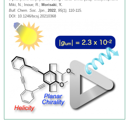
Miki, N.; Inoue; R.;
Morisaki
,
Y.
π電子系積層分子の合成
教授
総説・Book Chapter・著書 etc…
Bull. Chem. Soc. Jpn.
,
2022
,
95(1),
110-115.
連絡先・アクセス
DOI: 10.1246/bcsj.20210368
光学活性環状化合物の合成
助教