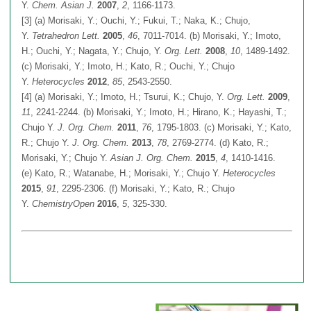
Y.
Chem. Asian J.
2007
,
2
, 1166-1173.
[3] (a) Morisaki, Y.; Ouchi, Y.; Fukui, T.; Naka, K.; Chujo,
Y.
Tetrahedron Lett.
2005
,
46
, 7011-7014. (b) Morisaki, Y.; Imoto,
H.; Ouchi, Y.; Nagata, Y.; Chujo, Y.
Org. Lett.
2008
,
10
, 1489-1492.
(c) Morisaki, Y.; Imoto, H.; Kato, R.; Ouchi, Y.; Chujo
Y.
Heterocycles
2012
,
85
, 2543-2550.
[4] (a) Morisaki, Y.; Imoto, H.; Tsurui, K.; Chujo, Y.
Org. Lett.
2009
,
11
, 2241-2244. (b) Morisaki, Y.; Imoto, H.; Hirano, K.; Hayashi, T.;
Chujo Y.
J. Org. Chem.
2011
,
76
, 1795-1803. (c) Morisaki, Y.; Kato,
R.; Chujo Y.
J. Org. Chem.
2013
,
78
, 2769-2774. (d) Kato, R.;
Morisaki, Y.; Chujo Y.
Asian J. Org. Chem.
2015
,
4
, 1410-1416.
(e) Kato, R.; Watanabe, H.; Morisaki, Y.; Chujo Y.
Heterocycles
2015
,
91
, 2295-2306. (f) Morisaki, Y.; Kato, R.; Chujo
Y.
ChemistryOpen
2016
,
5
, 325-330.