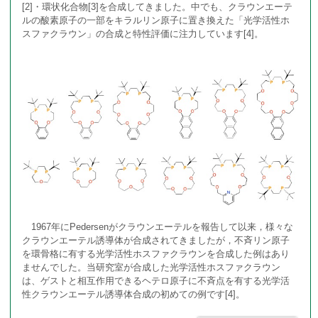
[2]・環状化合物[3]を合成してきました。中でも、クラウンエーテ
ルの酸素原子の一部をキラルリン原子に置き換えた「光学活性ホ
π電子系積層分子の合成
教授
総説・Book Chapter・著書 etc…
連絡先・アクセス
スファクラウン」の合成と特性評価に注力しています[4]。
光学活性環状化合物の合成
助教
1967年にPedersenがクラウンエーテルを報告して以来，様々な
クラウンエーテル誘導体が合成されてきましたが，不斉リン原子
を環骨格に有する光学活性ホスファクラウンを合成した例はあり
ませんでした。当研究室が合成した光学活性ホスファクラウン
は、ゲストと相互作用できるヘテロ原子に不斉点を有する光学活
性クラウンエーテル誘導体合成の初めての例です[4]。