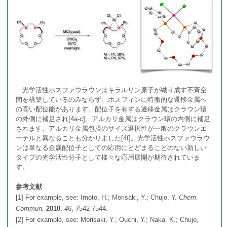
光学活性ホスファウラウンはキラルリン原子が織り成す不斉空
間を構築しているのみならず、ホスフィンに特徴的な遷移金属へ
の高い配位能があります。配位子を有する遷移金属はクラウン環
の外側に補足され[4a-c]、アルカリ金属はクラウン環の内側に補足
されます。アルカリ金属包摂のサイズ選択性が一般のクラウンエ
ーテルと異なることも分かりました[4f]。光学活性ホスファウラウ
ンは単なる金属配位子としての応用にとどまることのない新しい
タイプの光学活性分子として様々な応用展開が期待されていま
す。
参考文献
[1] For example, see: Imoto, H.; Morisaki, Y.; Chujo, Y.
Chem.
Commun.
2010
,
46
, 7542-7544.
[2] For example, see: Morisaki, Y.; Ouchi, Y.; Naka, K.; Chujo,