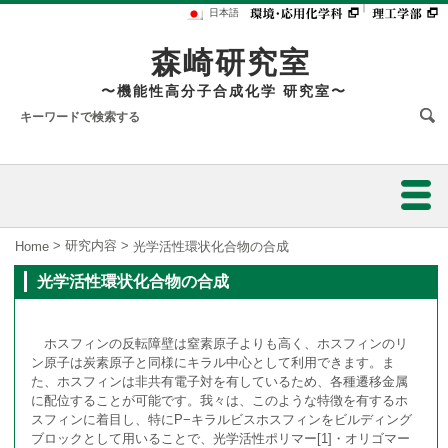
｜
日本語
森崎研究室
〜機能性高分子合成化学 研究室〜
ホーム
>
研究内容
>
Home
光学活性環状化合物の合成
光学活性環状化合物の合成
研究内容
研究業績
ホスフィンの反転障壁は窒素原子よりも高く、ホスフィンのリ
ン原子は炭素原子と同様にキラル中心として利用できます。ま
円偏光発光材料の開発：面性不斉シクロファンが拓く材料化学
た、ホスフィンは非共有電子対を有しているため、各種遷移金属
スタッフ
に配位することが可能です。我々は、このような特徴を有するホ
スフィンに着目し、特にP−キラルビスホスフィンをビルディング
発表論文
円偏光リン光発光材料の開発と基礎理論の構築
メンバー
ブロックとして用いることで、光学活性ポリマー[1]・オリゴマー