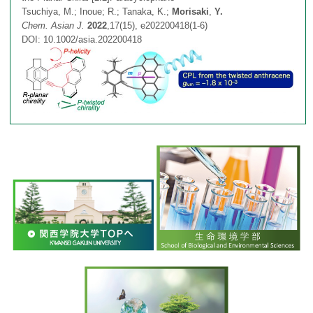
Tsuchiya, M.; Inoue; R.; Tanaka, K.;
Morisaki
,
Y.
π電子系積層分子の合成
教授
総説・Book Chapter・著書 etc…
Chem. Asian J.
2022
,17(15), e202200418(1-6)
連絡先・アクセス
DOI: 10.1002/asia.202200418
光学活性環状化合物の合成
助教