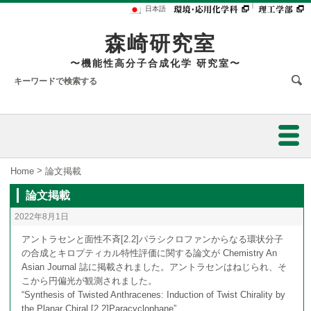
｜
日本語
森崎研究室
〜機能性高分子合成化学 研究室〜
ホーム
>
Home
論文掲載
論文掲載
研究内容
2022年8月1日
研究業績
アントラセンと面性不斉[2.2]パラシクロファンからなる環状分子
の合成とキロプティカル特性評価に関する論文が Chemistry An
円偏光発光材料の開発：面性不斉シクロファンが拓く材料化学
Asian Journal 誌に掲載されました。アントラセンはねじられ、そ
スタッフ
こから円偏光が観測されました。
“Synthesis of Twisted Anthracenes: Induction of Twist Chirality by
発表論文
円偏光リン光発光材料の開発と基礎理論の構築
メンバー
the Planar Chiral [2.2]Paracyclophane”