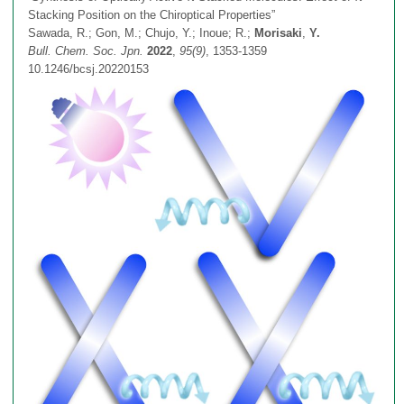
Stacking Position on the Chiroptical Properties”
π電子系積層分子の合成
教授
総説・Book Chapter・著書 etc…
Sawada, R.; Gon, M.; Chujo, Y.; Inoue; R.;
Morisaki
,
Y.
連絡先・アクセス
Bull. Chem. Soc. Jpn.
2022
,
95(9)
, 1353-1359
10.1246/bcsj.20220153
光学活性環状化合物の合成
助教