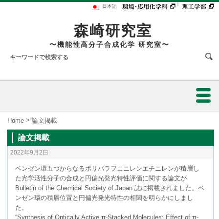
｜
日本語
森崎研究室
〜機能性高分子合成化学 研究室〜
ホーム
>
Home
論文掲載
論文掲載
研究内容
2022年9月2日
研究業績
ベンゼン環五つからなるポリパラフェニレンエチニレンが積層し
た光学活性分子の合成と円偏光発光特性評価に関する論文が
円偏光発光材料の開発：面性不斉シクロファンが拓く材料化学
Bulletin of the Chemical Society of Japan 誌に掲載されました。ベ
スタッフ
ンゼン環の積層位置と円偏光発光特性の相関を明らかにしまし
た。
発表論文
円偏光リン光発光材料の開発と基礎理論の構築
メンバー
“Synthesis of Optically Active π-Stacked Molecules: Effect of π-