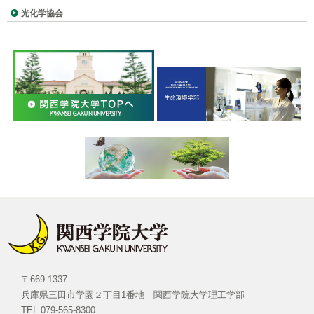
光化学協会
プラズモニックチップを利用した1分子蛍光観察
フォトアルバム
局所的光異性化反応と結晶化制御
アクセス
〒669-1337
兵庫県三田市学園２丁目1番地 関西学院大学理工学部
TEL 079-565-8300