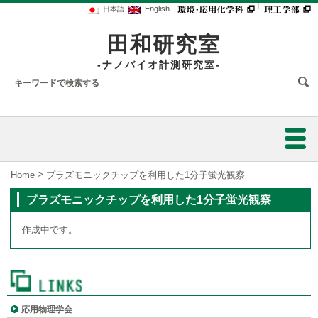
｜
English
日本語
田和研究室
-ナノバイオ計測研究室-
ホーム
>
Home
プラズモニックチップを利用した1分子蛍光観察
プラズモニックチップを利用した1分子蛍光観察
研究紹介
作成中です。
教授紹介
細胞の高感度蛍光顕微鏡イメージング
研究業績
疾病マーカーの高感度検出による疾病早期発見
メンバー
応用物理学会