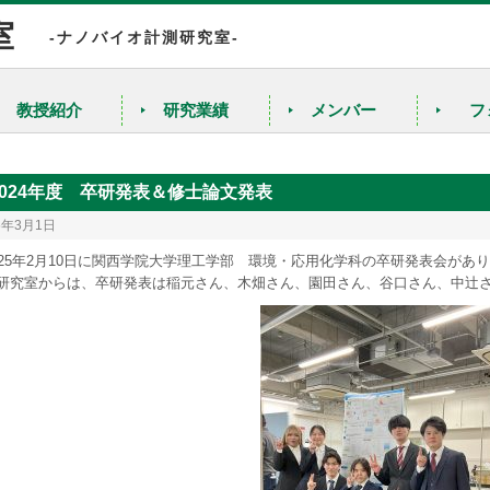
室
-ナノバイオ計測研究室-
教授紹介
研究業績
メンバー
フ
細胞の高感度蛍光顕微鏡イメージング
疾病マーカーの高感度検出による疾病早期発見
2024年度 卒研発表＆修士論文発表
プラズモニックチップを利用した1分子蛍光観察
5年3月1日
025年2月10日に関西学院大学理工学部 環境・応用化学科の卒研発表会があ
局所的光異性化反応と結晶化制御
研究室からは、卒研発表は稲元さん、木畑さん、園田さん、谷口さん、中辻