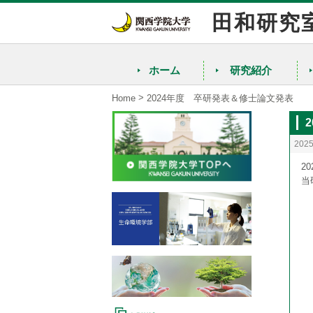
田和研究
ホーム
研究紹介
>
Home
2024年度 卒研発表＆修士論文発表
202
2
当