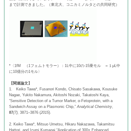
まで計測できました。（東北大、コニカミノルタとの共同研究）
プラズモニックチップを利用した1分子蛍光観察
フォトアルバム
局所的光異性化反応と結晶化制御
アクセス
*〈1fM （1フェムトモラー）：1L中に10の-15乗モル ＝１μL中
に10億分の1モル〉
【関連論文】
1. Keiko Tawa*, Fusanori Kondo, Chisato Sasakawa, Kousuke
Nagae, Yukito Nakamura, Akitoshi Nozaki, Takatoshi Kaya,
“Sensitive Detection of a Tumor Marker, α‑Fetoprotein, with a
Sandwich Assay on a Plasmonic Chip,”
Analytical Chemistry
,
87
(7),
3871–3876 (
2015
).
2. Keiko Tawa*, Mitsuo Umetsu, Hikaru Nakazawa, Takamitsu
Hattori, and Izumi Kumagai “Application of 300× Enhanced