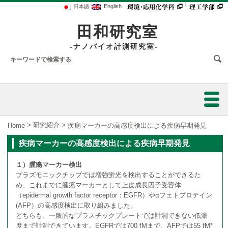
｜
English
日本語
田和研究室
-ナノバイオ計測研究室-
ホーム
>
研究紹介
>
Home
疾病マーカーの高感度検出による疾病早期発見
疾病マーカーの高感度検出による疾病早期発見
研究紹介
１）腫瘍マーカー検出
教授紹介
プラズモニックチップでは増強蛍光を検出することができるた
め、これまでに腫瘍マーカーとして上皮成長因子受容体
細胞の高感度蛍光顕微鏡イメージング
（epidermal growth factor receptor：EGFR）やαフェトプロテイン
研究業績
(AFP）の高感度検出に取り組みました。
どちらも、一般的なプラスチックプレートでは計測できない低濃
疾病マーカーの高感度検出による疾病早期発見
メンバー
度まで計測できています。EGFRでは700 fMまで、AFPでは55 fM*