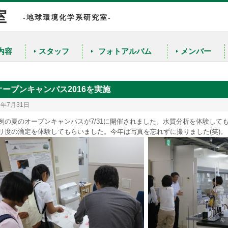
室
-地球環境化学系研究室-
内容
スタッフ
フォトアルバム
メンバー
陸水の水質解析のための同位体的研究
農産物や工業材料の原産地判別のための同位体指標の確立
オープンキャンパス2016を実施
無機元素同位体存在度の高精度・高確度測定
6年7月31日
例の夏のオープンキャンパスが7/31に開催されました。水質分析を体験して
リ度の滴定を体験してもらいました。今年は写真を忘れずに撮りました(笑)。