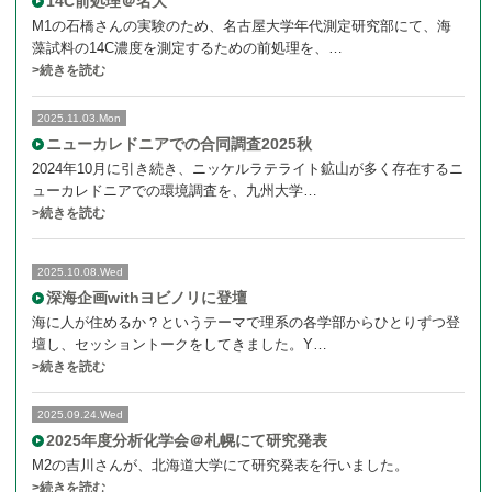
14C前処理＠名大
M1の石橋さんの実験のため、名古屋大学年代測定研究部にて、海
藻試料の14C濃度を測定するための前処理を、…
>続きを読む
2025.11.03.Mon
ニューカレドニアでの合同調査2025秋
2024年10月に引き続き、ニッケルラテライト鉱山が多く存在するニ
ューカレドニアでの環境調査を、九州大学…
>続きを読む
2025.10.08.Wed
深海企画withヨビノリに登壇
海に人が住めるか？というテーマで理系の各学部からひとりずつ登
壇し、セッショントークをしてきました。Y…
>続きを読む
2025.09.24.Wed
2025年度分析化学会＠札幌にて研究発表
M2の吉川さんが、北海道大学にて研究発表を行いました。
>続きを読む