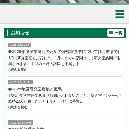
ホーム
お知らせ
研究業績
2025.12.12.Fri
2026年度卒業研究のための研究室見学について(1月末まで)
研究内容
1/9に研究室紹介が行われ、1月末までを原則として研究室訪問が推
奨されます。下記の日時の訪問を推奨しま…
スタッフ
>続きを読む
陸水の水質解析のための同位体的研究
2025.12.04.Thu
フォトアルバム
2025年度研究室巡検@但馬
谷水が学科主任であまり時間がとれないことと、研究室メンバーが
農産物や工業材料の原産地判別のための同位体指標の確立
メンバー
総勢20人を超えたこともあり、今年は手近…
>続きを読む
無機元素同位体存在度の高精度・高確度測定
研究室について
2025.11.24.Mon
(管理用)