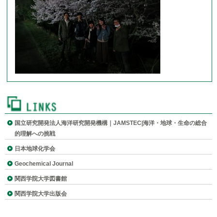
農産物や工業材料の原産地判別のための同位体指標の確立
メンバー
無機元素同位体存在度の高精度・高確度測定
研究室について
(管理用)
国立研究開発法人海洋研究開発機構｜JAMSTEC|海洋・地球・生命の総合
的理解への挑戦
日本地球化学会
Geochemical Journal
関西学院大学図書館
関西学院大学出版会