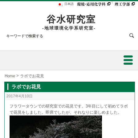
｜
日本語
谷水研究室
-地球環境化学系研究室-
ホーム
>
Home
ラボでお花見
ラボでお花見
研究業績
2017年4月10日
研究内容
フラワータウンでの研究室での花見です。3年目にして初めてラボ
で花見をしました。即席でしたが、それなりに楽しめました。
スタッフ
陸水の水質解析のための同位体的研究
フォトアルバム