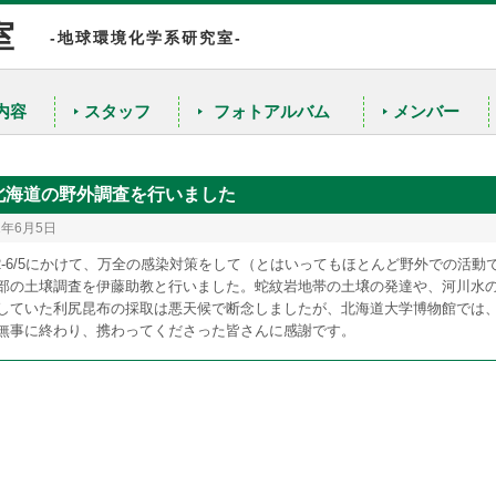
室
-地球環境化学系研究室-
内容
スタッフ
フォトアルバム
メンバー
陸水の水質解析のための同位体的研究
農産物や工業材料の原産地判別のための同位体指標の確立
北海道の野外調査を行いました
無機元素同位体存在度の高精度・高確度測定
1年6月5日
/2-6/5にかけて、万全の感染対策をして（とはいってもほとんど野外での活
部の土壌調査を伊藤助教と行いました。蛇紋岩地帯の土壌の発達や、河川水
していた利尻昆布の採取は悪天候で断念しましたが、北海道大学博物館では
無事に終わり、携わってくださった皆さんに感謝です。