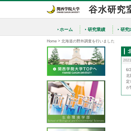
谷水研究
ホーム
研究業績
研究
>
Home
北海道の野外調査を行いました
202
6
北
定
が