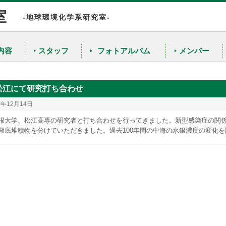
室
-地球環境化学系研究室-
内容
スタッフ
フォトアルバム
メンバー
陸水の水質解析のための同位体的研究
農産物や工業材料の原産地判別のための同位体指標の確立
松江にて研究打ち合わせ
無機元素同位体存在度の高精度・高確度測定
0年12月14日
根大学、松江高専の研究者と打ち合わせを行ってきました。新型感染症の関
湖底堆積物を分けていただきました。過去100年間の中海の水銀濃度の変化