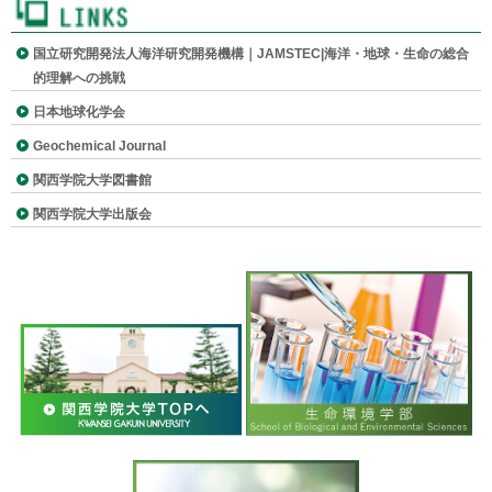
農産物や工業材料の原産地判別のための同位体指標の確立
メンバー
国立研究開発法人海洋研究開発機構｜JAMSTEC|海洋・地球・生命の総合
的理解への挑戦
無機元素同位体存在度の高精度・高確度測定
研究室について
日本地球化学会
Geochemical Journal
(管理用)
関西学院大学図書館
関西学院大学出版会