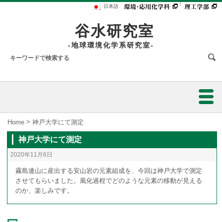
｜
日本語
谷水研究室
-地球環境化学系研究室-
ホーム
>
Home
神戸大学にて測定
神戸大学にて測定
研究業績
2020年11月6日
研究内容
霧島連山に産出する安山岩の元素組成を、今回は神戸大学で測定
させてもらいました。風化過程でどのような元素の移動が見える
のか、楽しみです。
スタッフ
陸水の水質解析のための同位体的研究
フォトアルバム