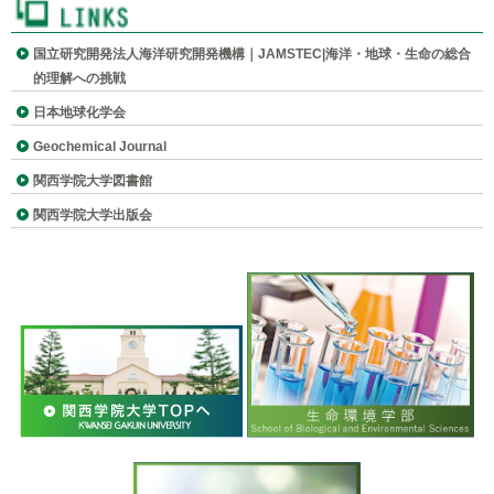
農産物や工業材料の原産地判別のための同位体指標の確立
メンバー
国立研究開発法人海洋研究開発機構｜JAMSTEC|海洋・地球・生命の総合
的理解への挑戦
無機元素同位体存在度の高精度・高確度測定
研究室について
日本地球化学会
Geochemical Journal
(管理用)
関西学院大学図書館
関西学院大学出版会