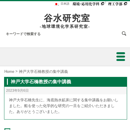
｜
日本語
谷水研究室
-地球環境化学系研究室-
ホーム
>
Home
神戸大学石橋教授の集中講義
神戸大学石橋教授の集中講義
研究業績
2023年9月6日
研究内容
神戸大学石橋先生に、海底熱水鉱床に関する集中講義をお願いし
ました。船を使った化学的な研究の一旦をご紹介いただきまし
た。ありがとうございました。
スタッフ
陸水の水質解析のための同位体的研究
フォトアルバム