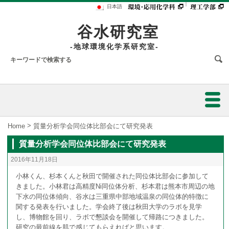
｜
日本語
谷水研究室
-地球環境化学系研究室-
ホーム
>
Home
質量分析学会同位体比部会にて研究発表
質量分析学会同位体比部会にて研究発表
研究業績
2016年11月18日
研究内容
小林くん、杉本くんと秋田で開催された同位体比部会に参加して
きました。小林君は高精度Ni同位体分析、杉本君は熊本市周辺の地
下水の同位体傾向、谷水は三重県中部地域温泉の同位体的特徴に
スタッフ
関する発表を行いました。学会終了後は秋田大学のラボを見学
し、博物館を回り、ラボで懇談会を開催して帰路につきました。
陸水の水質解析のための同位体的研究
フォトアルバム
研究の最前線を肌で感じてもらえればと思います。