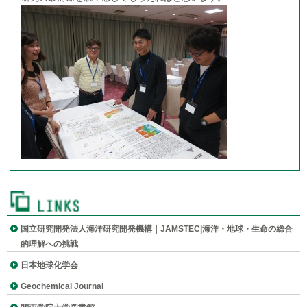
農産物や工業材料の原産地判別のための同位体指標の確立
メンバー
無機元素同位体存在度の高精度・高確度測定
研究室について
(管理用)
国立研究開発法人海洋研究開発機構｜JAMSTEC|海洋・地球・生命の総合
的理解への挑戦
日本地球化学会
Geochemical Journal