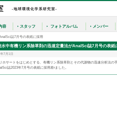
室
-地球環境化学系研究室-
内容
スタッフ
フォトアルバム
メンバー
陸水の水質解析のための同位体的研究
alSci誌7月号の表紙に採用
農産物や工業材料の原産地判別のための同位体指標の確立
陸水中有機リン系除草剤の迅速定量法がAnalSci誌7月号の表紙
無機元素同位体存在度の高精度・高確度測定
3年7月1日
リホサートをはじめとする、有機リン系除草剤とその代謝物の迅速分析法の手
nalSci誌2023年7月号の表紙に採用差rました。