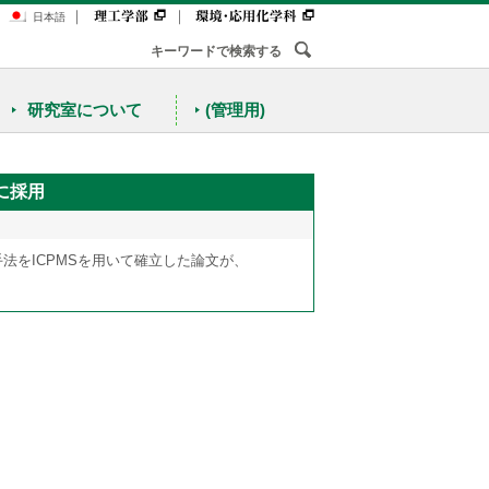
｜
｜
日本語
研究室について
(管理用)
に採用
法をICPMSを用いて確立した論文が、