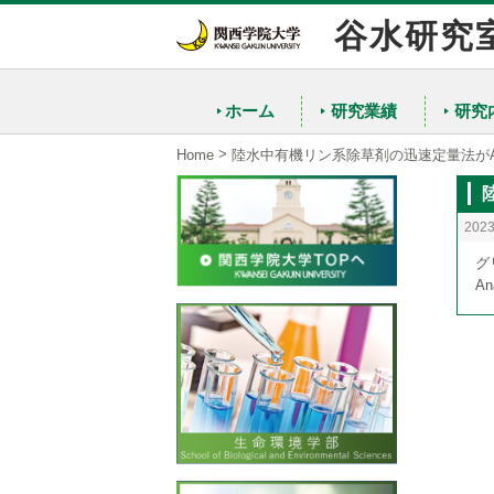
谷水研究
ホーム
研究業績
研究
>
Home
陸水中有機リン系除草剤の迅速定量法がAn
202
グ
A