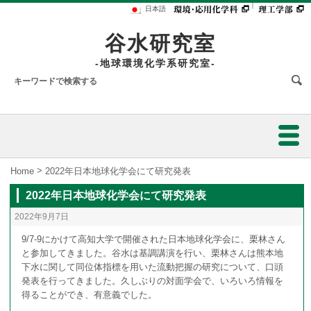
｜
日本語
谷水研究室
-地球環境化学系研究室-
ホーム
>
Home
2022年日本地球化学会にて研究発表
2022年日本地球化学会にて研究発表
研究業績
2022年9月7日
研究内容
9/7-9にかけて高知大学で開催された日本地球化学会に、栗林さん
と参加してきました。谷水は基調講演を行い、栗林さんは熊本地
下水に関して同位体指標を用いた流動把握の研究について、口頭
スタッフ
発表を行ってきました。久しぶりの対面学会で、いろいろ情報を
得ることができ、有意義でした。
陸水の水質解析のための同位体的研究
フォトアルバム