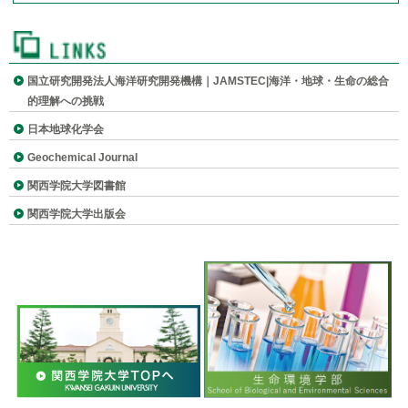
農産物や工業材料の原産地判別のための同位体指標の確立
メンバー
無機元素同位体存在度の高精度・高確度測定
研究室について
国立研究開発法人海洋研究開発機構｜JAMSTEC|海洋・地球・生命の総合
的理解への挑戦
(管理用)
日本地球化学会
Geochemical Journal
関西学院大学図書館
関西学院大学出版会